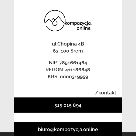
ul.Chopina 4B
63-100 Śrem
NIP: 7851661484
REGON: 411186848
KRS: 0000319959
/kontakt
515 015 894
biuro@kompozycja.online