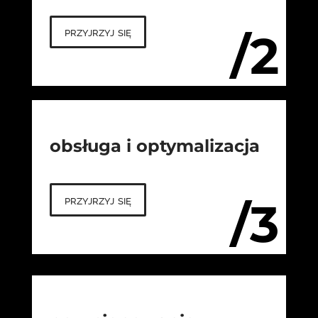
przyjrzyj się
/2
obsługa i optymalizacja
przyjrzyj się
/3