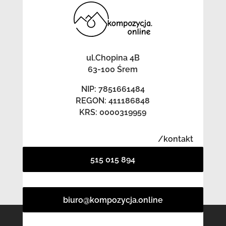
ul.Chopina 4B
63-100 Śrem
NIP: 7851661484
REGON: 411186848
KRS: 0000319959
/kontakt
515 015 894
biuro@kompozycja.online