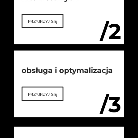
przyjrzyj się
/2
obsługa i optymalizacja
przyjrzyj się
/3