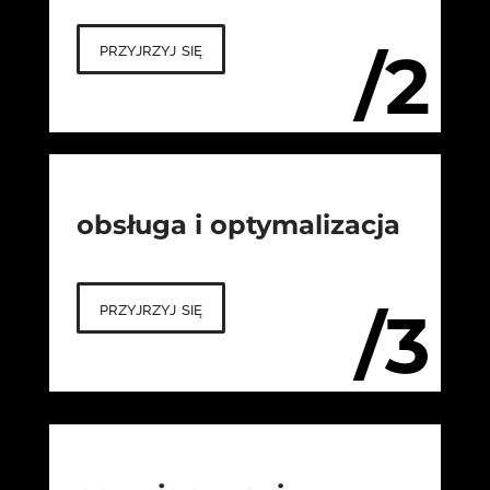
przyjrzyj się
/2
obsługa i optymalizacja
przyjrzyj się
/3