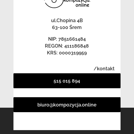
ul.Chopina 4B
63-100 Śrem
NIP: 7851661484
REGON: 411186848
KRS: 0000319959
/kontakt
515 015 894
biuro@kompozycja.online