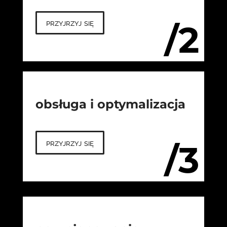
przyjrzyj się
/2
obsługa i optymalizacja
przyjrzyj się
/3