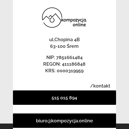
ul.Chopina 4B
63-100 Śrem
NIP: 7851661484
REGON: 411186848
KRS: 0000319959
/kontakt
515 015 894
biuro@kompozycja.online