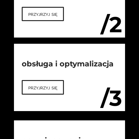
przyjrzyj się
/2
obsługa i optymalizacja
przyjrzyj się
/3