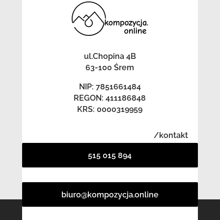
ul.Chopina 4B
63-100 Śrem
NIP: 7851661484
REGON: 411186848
KRS: 0000319959
/kontakt
515 015 894
biuro@kompozycja.online