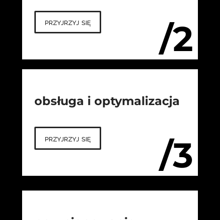
przyjrzyj się
/2
obsługa i optymalizacja
przyjrzyj się
/3