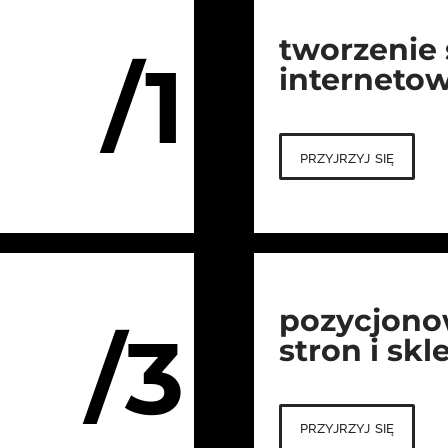
tworzenie
/1
interneto
przyjrzyj się
pozycjono
/3
stron i sk
przyjrzyj się