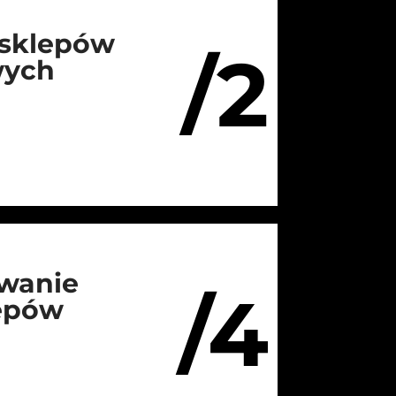
 sklepów
/2
wych
wanie
/4
lepów