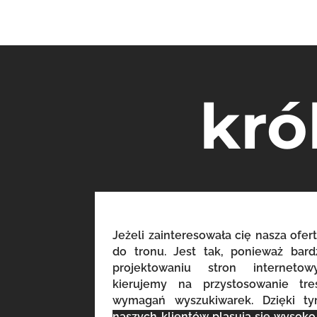
kró
Jeżeli zainteresowała cię nasza ofert
do tronu. Jest tak, ponieważ bar
projektowaniu stron internet
kierujemy na przystosowanie tr
wymagań wyszukiwarek. Dzięki t
naszych klientów plasują się wysok