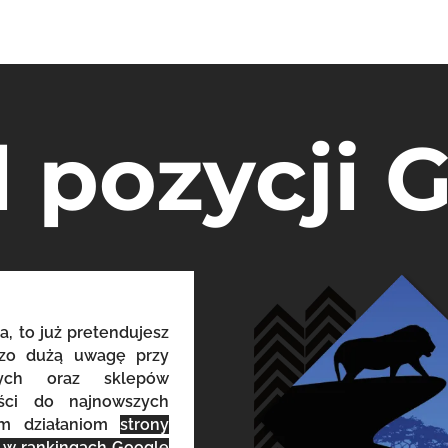
l pozycji 
a, to już pretendujesz
dzo dużą uwagę przy
owych oraz sklepów
eści do najnowszych
ym działaniom
strony
o w rankingach Google