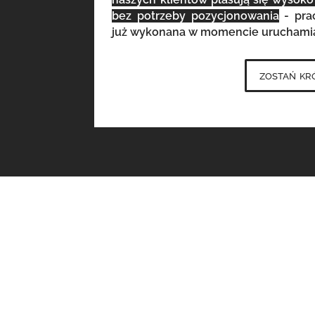
bez potrzeby pozycjonowania
- prac
już wykonana w momencie uruchamian
zostań kr