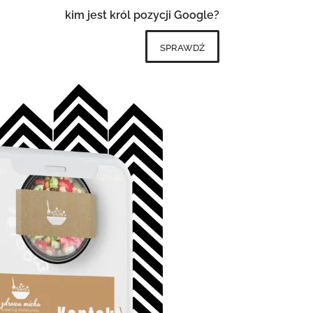
kim jest król pozycji Google?
sprawdź