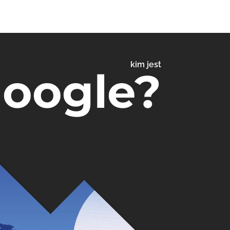
kim jest
Google?