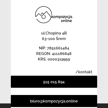
ul.Chopina 4B
63-100 Śrem
NIP: 7851661484
REGON: 411186848
KRS: 0000319959
/kontakt
515 015 894
biuro@kompozycja.online