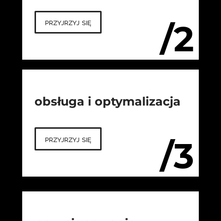
przyjrzyj się
/2
obsługa i optymalizacja
przyjrzyj się
/3