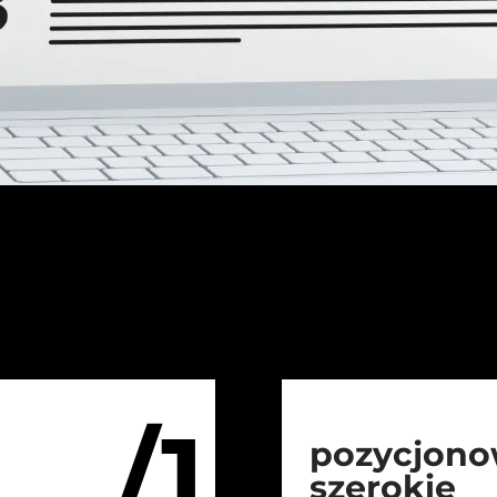
/1
pozycjono
szerokie