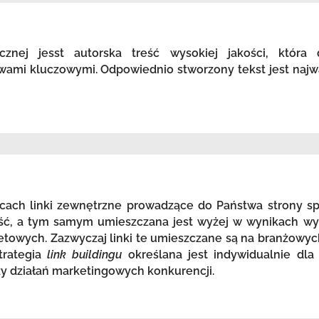
icznej jesst autorska treść wysokiej jakości, która
wami kluczowymi. Odpowiednio stworzony tekst jest najw
ach linki zewnętrzne prowadzące do Państwa strony spr
ość, a tym samym umieszczana jest wyżej w wynikach wy
etowych. Zazwyczaj linki te umieszczane są na branżowyc
trategia
link buildingu
określana jest indywidualnie dla
zy działań marketingowych konkurencji.