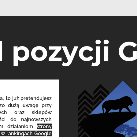
l pozycji 
a, to już pretendujesz
dzo dużą uwagę przy
owych oraz sklepów
eści do najnowszych
ym działaniom
strony
o w rankingach Google