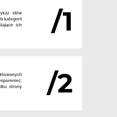
/1
wykaz słów
b kategorii
lające ich
/2
nktowanych
 wspomnieć,
dku strony