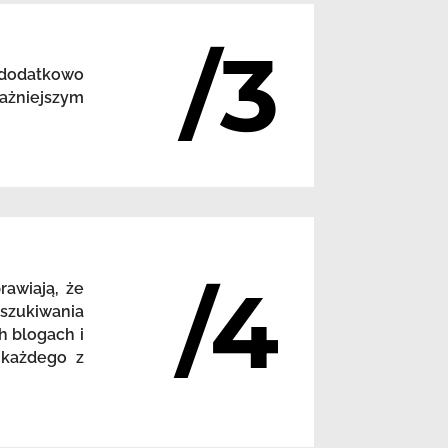
/3
 dodatkowo
ażniejszym
/4
awiają, że
szukiwania
h blogach i
 każdego z