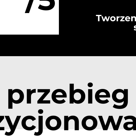
Tworzen
przebieg
zycjonowa