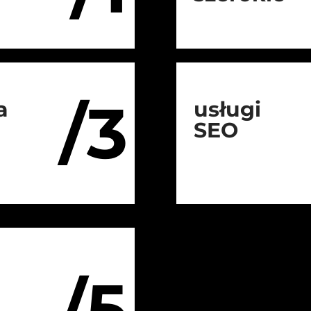
/3
a
usługi
SEO
/5