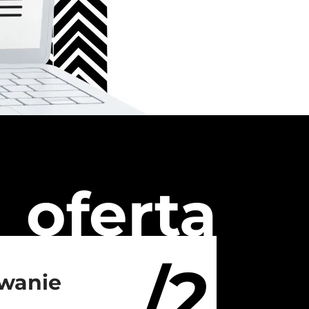
oferta
/2
wanie