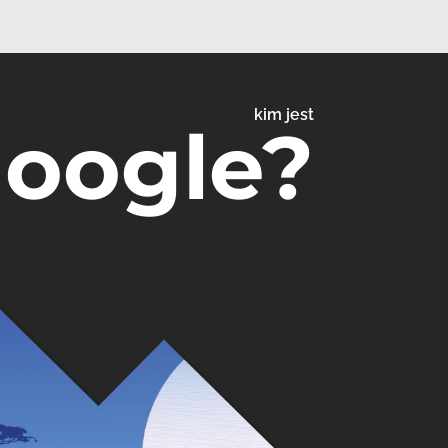
kim jest
Google?