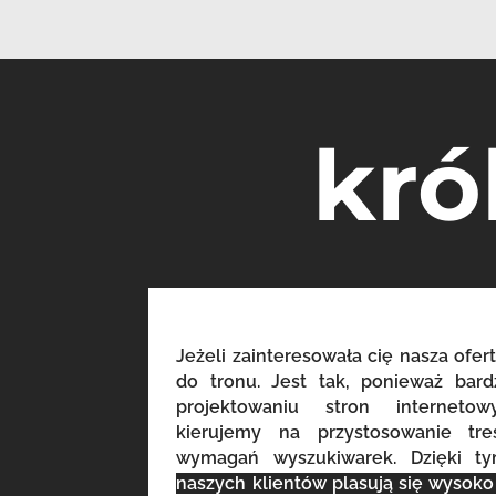
kró
Jeżeli zainteresowała cię nasza ofert
do tronu. Jest tak, ponieważ bar
projektowaniu stron internet
kierujemy na przystosowanie tr
wymagań wyszukiwarek. Dzięki t
naszych klientów plasują się wysok