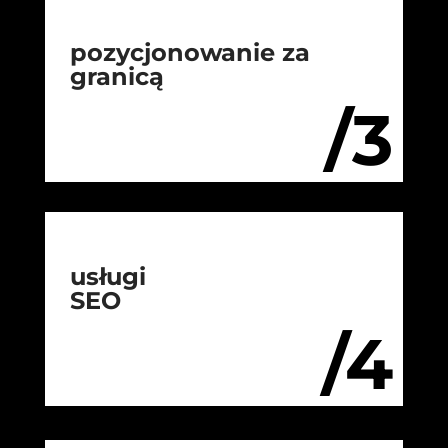
pozycjonowanie za
granicą
/3
usługi
SEO
/4