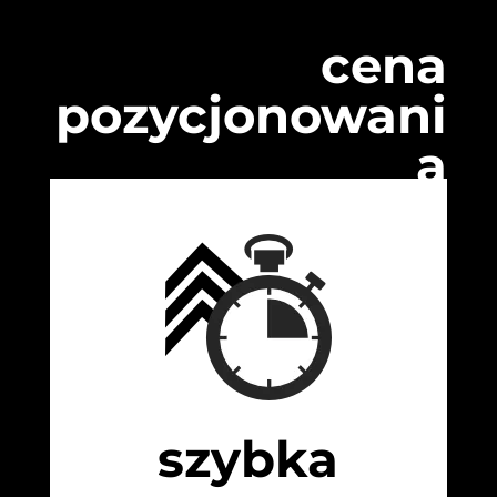
cena
pozycjonowani
a
szybka