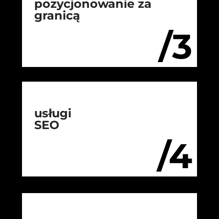
pozycjonowanie za
granicą
/3
usługi
SEO
/4