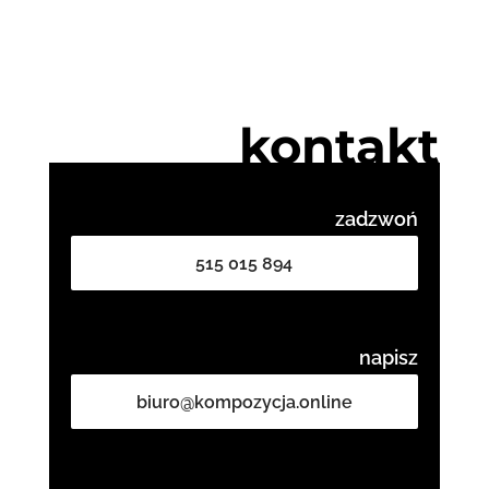
kontakt
zadzwoń
515 015 894
napisz
biuro@kompozycja.online