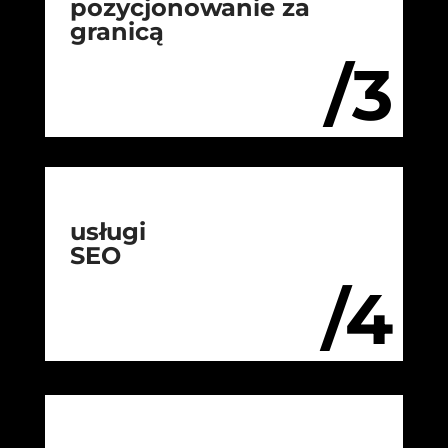
pozycjonowanie za
granicą
/3
usługi
SEO
/4