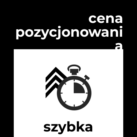
cena
pozycjonowani
a
szybka