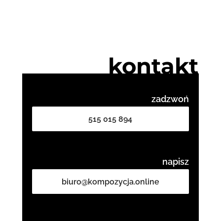
kontakt
zadzwoń
515 015 894
napisz
biuro@kompozycja.online