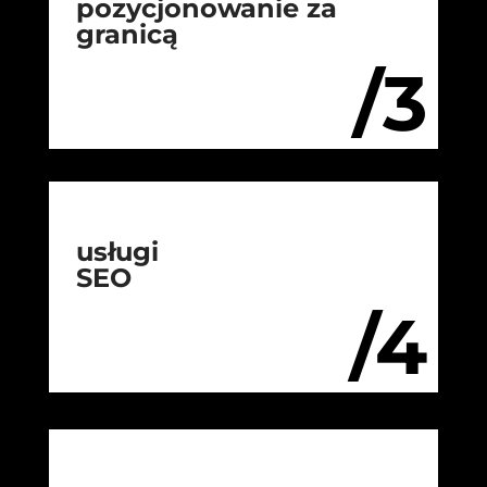
pozycjonowanie za
granicą
/3
usługi
SEO
/4