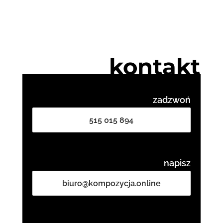
kontakt
zadzwoń
515 015 894
napisz
biuro@kompozycja.online