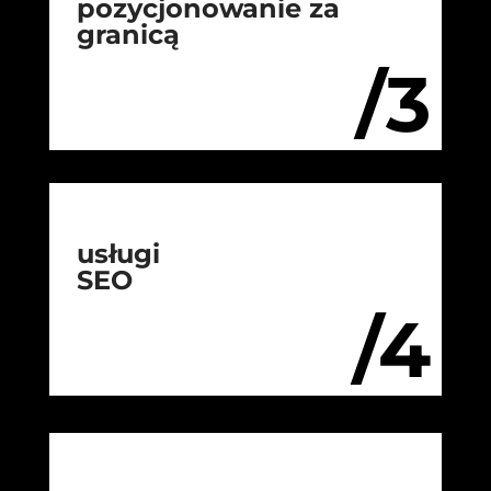
pozycjonowanie za
granicą
/3
usługi
SEO
/4