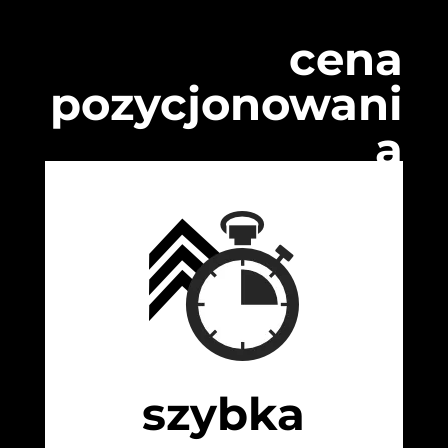
cena
pozycjonowani
a
szybka