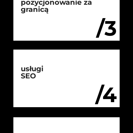
pozycjonowanie za
granicą
/3
usługi
SEO
/4