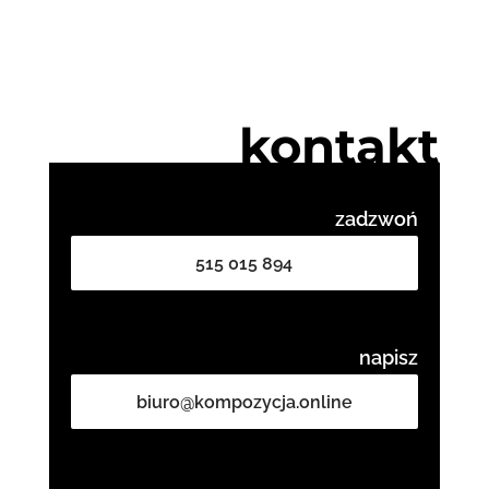
kontakt
zadzwoń
515 015 894
napisz
biuro@kompozycja.online