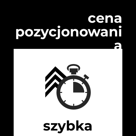
cena
pozycjonowani
a
szybka