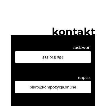
kontakt
zadzwoń
515 015 894
napisz
biuro@kompozycja.online