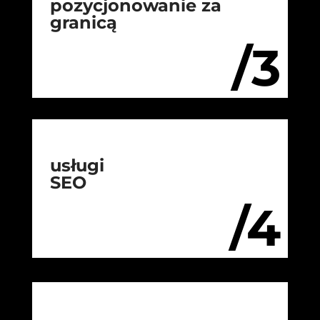
pozycjonowanie za
granicą
/3
usługi
SEO
/4