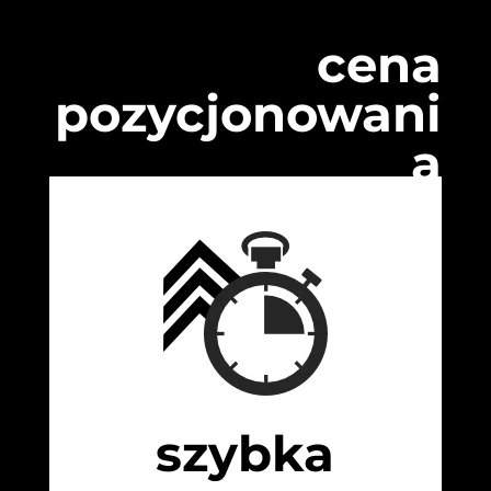
cena
pozycjonowani
a
szybka