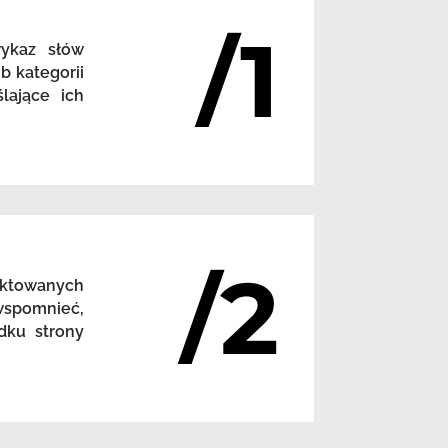
/1
wykaz słów
b kategorii
lające ich
/2
nktowanych
 wspomnieć,
dku strony