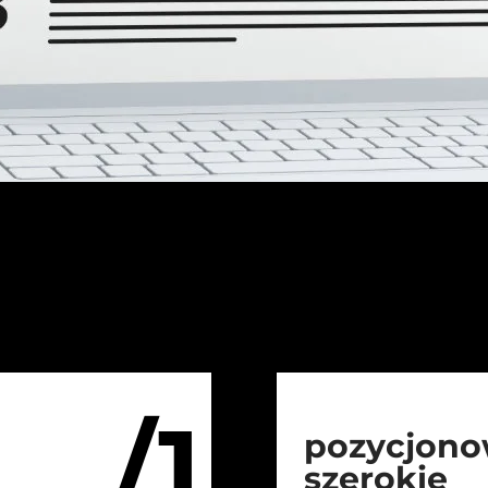
/1
pozycjono
szerokie