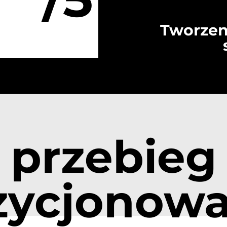
Tworzen
przebieg
zycjonowa