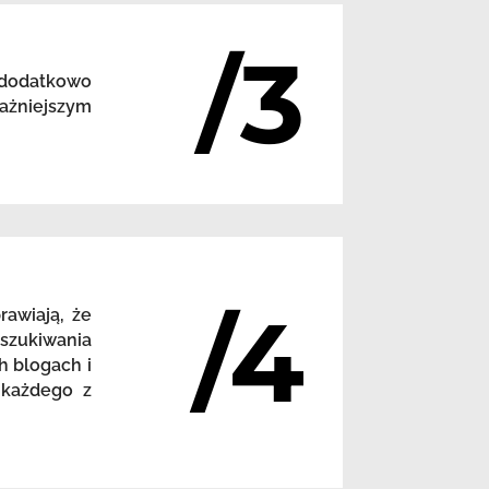
/3
 dodatkowo
ażniejszym
/4
awiają, że
szukiwania
h blogach i
 każdego z