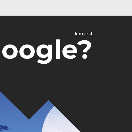
kim jest
Google?