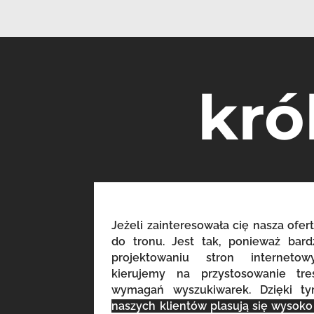
kró
Jeżeli zainteresowała cię nasza ofert
do tronu. Jest tak, ponieważ bar
projektowaniu stron internet
kierujemy na przystosowanie tr
wymagań wyszukiwarek. Dzięki t
naszych klientów plasują się wysok