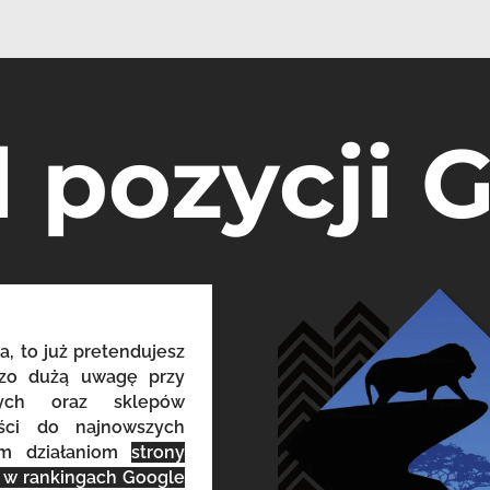
l pozycji 
a, to już pretendujesz
dzo dużą uwagę przy
owych oraz sklepów
eści do najnowszych
ym działaniom
strony
o w rankingach Google