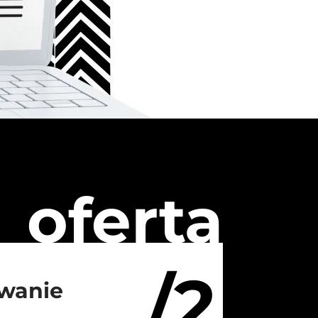
oferta
/2
wanie