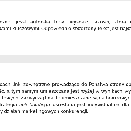
icznej jesst autorska treść wysokiej jakości, która
wami kluczowymi. Odpowiednio stworzony tekst jest najw
ach linki zewnętrzne prowadzące do Państwa strony spr
ość, a tym samym umieszczana jest wyżej w wynikach wy
etowych. Zazwyczaj linki te umieszczane są na branżowyc
trategia
link buildingu
określana jest indywidualnie dla
zy działań marketingowych konkurencji.