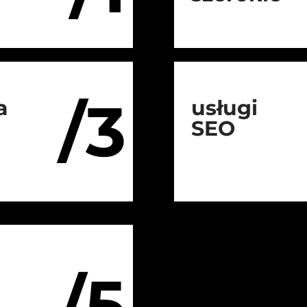
/3
a
usługi
SEO
/5