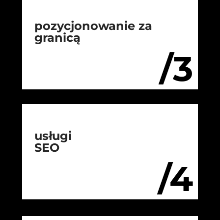
pozycjonowanie za
granicą
/3
usługi
SEO
/4