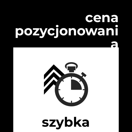
cena
pozycjonowani
a
szybka