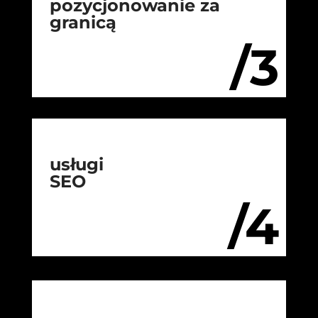
pozycjonowanie za
granicą
/3
usługi
SEO
/4