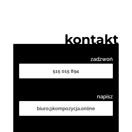
kontakt
zadzwoń
515 015 894
napisz
biuro@kompozycja.online