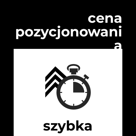
cena
pozycjonowani
a
szybka