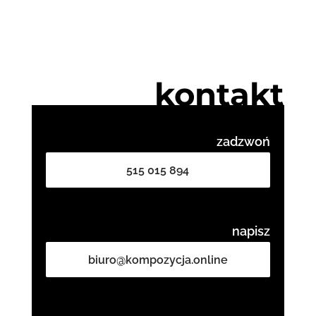
kontakt
zadzwoń
515 015 894
napisz
biuro@kompozycja.online