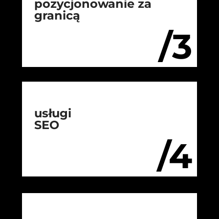
pozycjonowanie za
granicą
/3
usługi
SEO
/4