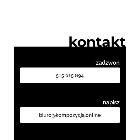
kontakt
zadzwoń
515 015 894
napisz
biuro@kompozycja.online