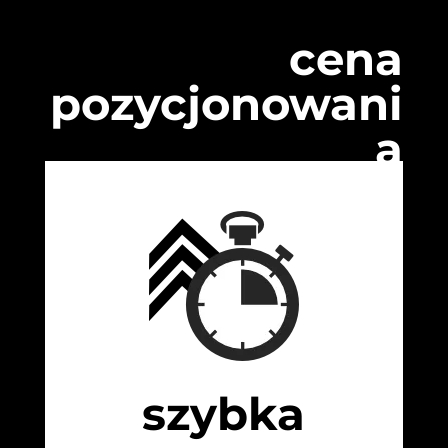
cena
pozycjonowani
a
szybka