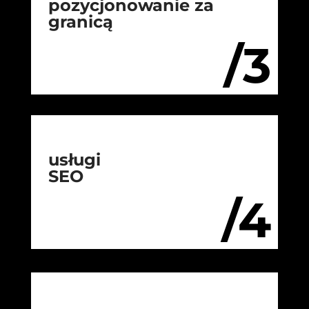
pozycjonowanie za
granicą
/3
usługi
SEO
/4