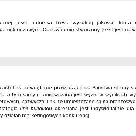
icznej jesst autorska treść wysokiej jakości, która
wami kluczowymi. Odpowiednio stworzony tekst jest najw
ach linki zewnętrzne prowadzące do Państwa strony spr
ość, a tym samym umieszczana jest wyżej w wynikach wy
etowych. Zazwyczaj linki te umieszczane są na branżowyc
trategia
link buildingu
określana jest indywidualnie dla
zy działań marketingowych konkurencji.