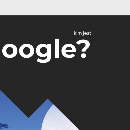
kim jest
Google?