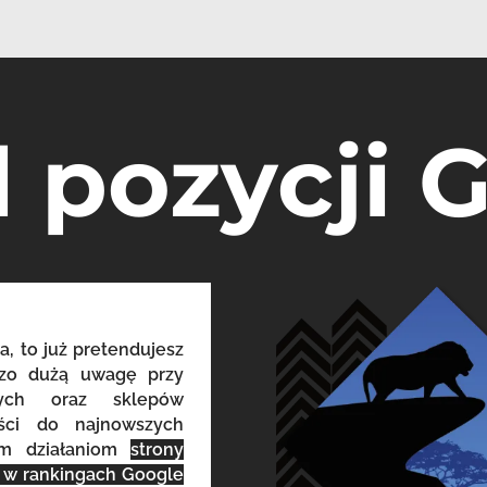
l pozycji 
a, to już pretendujesz
dzo dużą uwagę przy
owych oraz sklepów
eści do najnowszych
ym działaniom
strony
o w rankingach Google