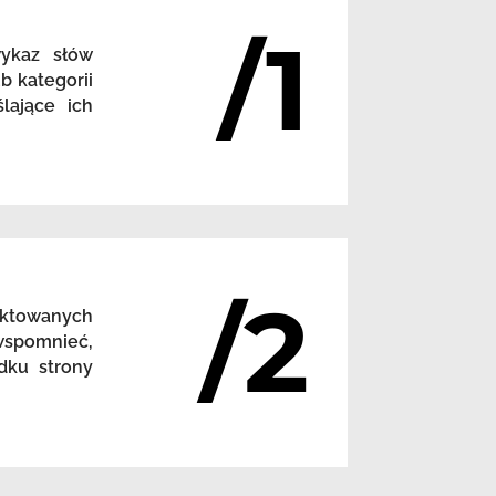
/1
wykaz słów
b kategorii
lające ich
/2
nktowanych
 wspomnieć,
dku strony