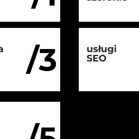
/3
a
usługi
SEO
/5