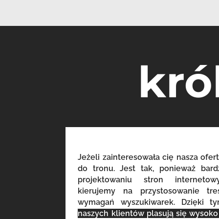
kró
Jeżeli zainteresowała cię nasza ofert
do tronu. Jest tak, ponieważ bar
projektowaniu stron internet
kierujemy na przystosowanie tr
wymagań wyszukiwarek. Dzięki t
naszych klientów plasują się wysok