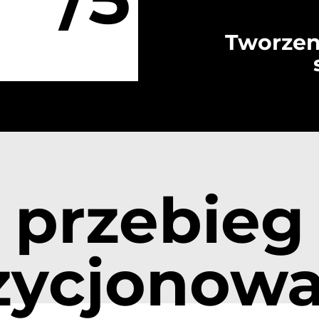
Tworzen
przebieg
zycjonowa