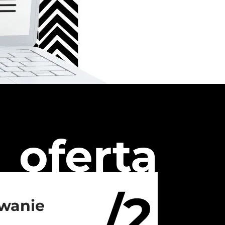
oferta
/2
wanie