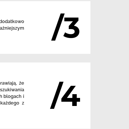
/3
 dodatkowo
ażniejszym
/4
awiają, że
szukiwania
h blogach i
 każdego z