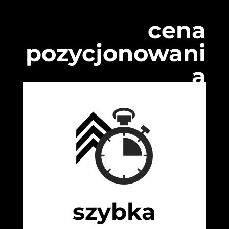
cena
pozycjonowani
a
szybka