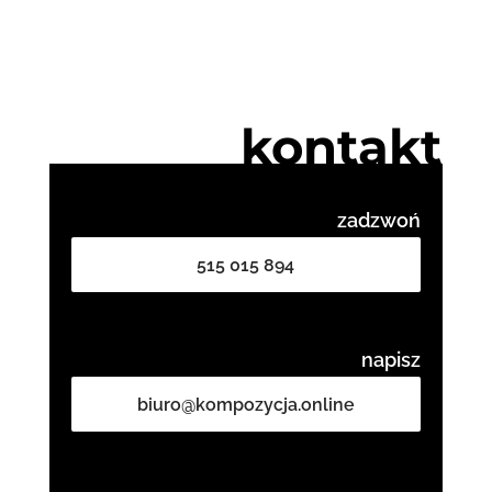
kontakt
zadzwoń
515 015 894
napisz
biuro@kompozycja.online