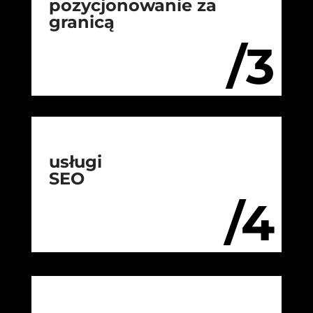
pozycjonowanie za
granicą
/3
usługi
SEO
/4