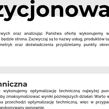
zycjonowa
zowych oraz analizując Państwa ofertę wykonujemy 
będzie strona. Zazwyczaj są to nazwy usług, produktów lu
etryk oraz doświadczenia przydzielamy punkty okreś
hniczna
h wykonujemy optymalizację techniczną najwyżej pu
, aby zmaksymalizować wyniki późniejszych działań. Warto
a przechodzi optymalizację techniczną, więc w przypa
st wykonywany ponownie.