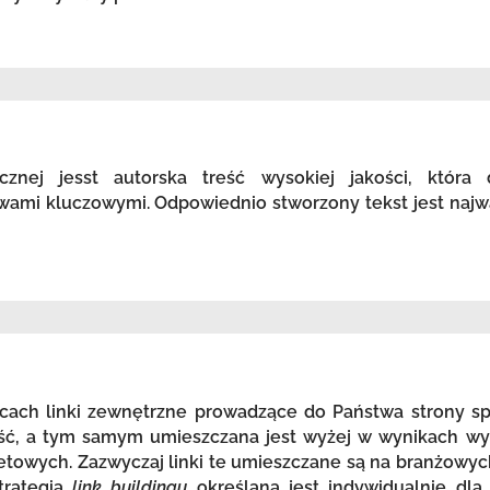
icznej jesst autorska treść wysokiej jakości, która
wami kluczowymi. Odpowiednio stworzony tekst jest najw
ach linki zewnętrzne prowadzące do Państwa strony spr
ość, a tym samym umieszczana jest wyżej w wynikach wy
etowych. Zazwyczaj linki te umieszczane są na branżowyc
trategia
link buildingu
określana jest indywidualnie dla