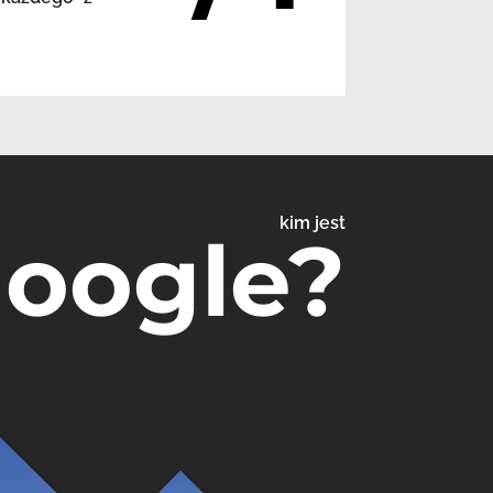
kim jest
Google?