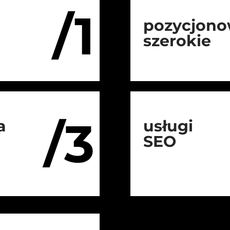
/1
pozycjono
szerokie
/3
a
usługi
SEO