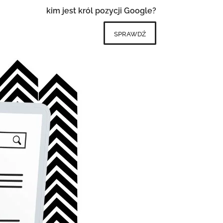
kim jest król pozycji Google?
sprawdź