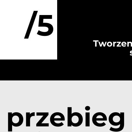
/5
Tworzen
przebieg