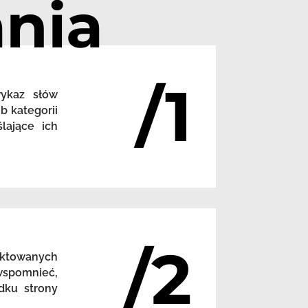
nia
/1
wykaz słów
b kategorii
lające ich
/2
nktowanych
 wspomnieć,
dku strony