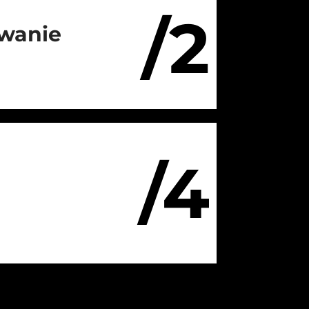
/2
wanie
/4