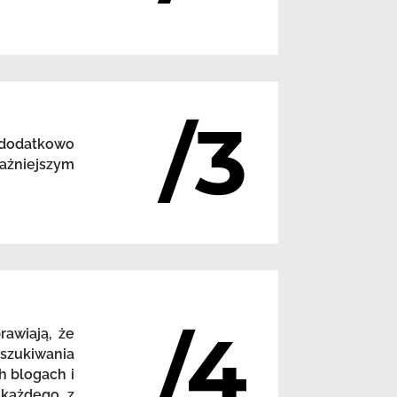
/3
 dodatkowo
ażniejszym
/4
awiają, że
szukiwania
h blogach i
 każdego z