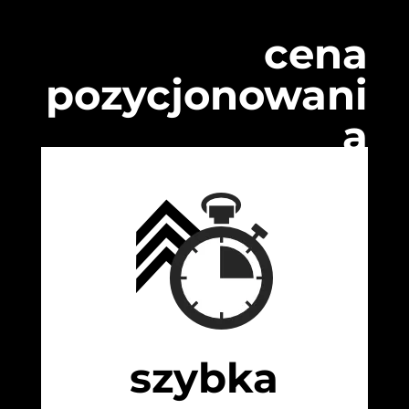
cena
pozycjonowani
a
szybka