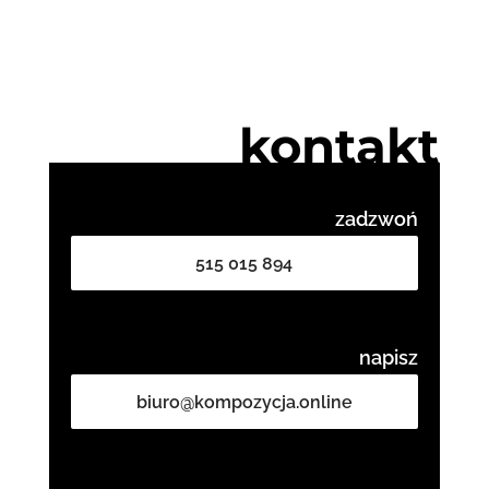
kontakt
zadzwoń
515 015 894
napisz
biuro@kompozycja.online