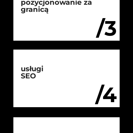
pozycjonowanie za
granicą
/3
usługi
SEO
/4