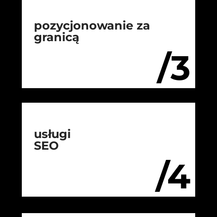
pozycjonowanie za
granicą
/3
usługi
SEO
/4