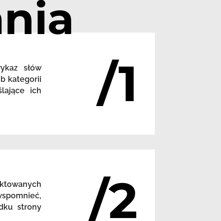
nia
/1
wykaz słów
b kategorii
lające ich
/2
nktowanych
 wspomnieć,
dku strony