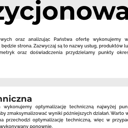
zycjonowa
zowych oraz analizując Państwa ofertę wykonujemy 
będzie strona. Zazwyczaj są to nazwy usług, produktów lu
etryk oraz doświadczenia przydzielamy punkty okreś
hniczna
h wykonujemy optymalizację techniczną najwyżej pu
, aby zmaksymalizować wyniki późniejszych działań. Warto
a przechodzi optymalizację techniczną, więc w przypa
st wykonywany ponownie.