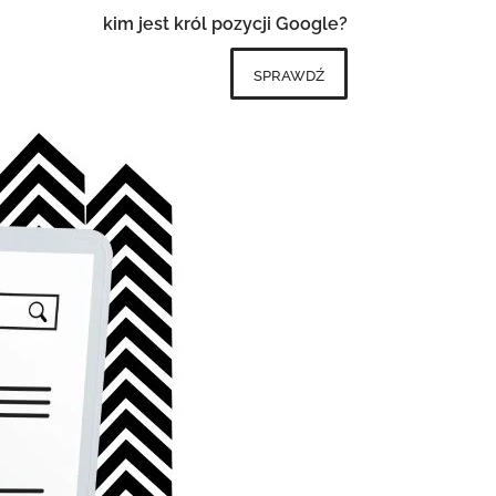
kim jest król pozycji Google?
sprawdź