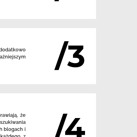
/3
 dodatkowo
ażniejszym
/4
awiają, że
szukiwania
h blogach i
 każdego z