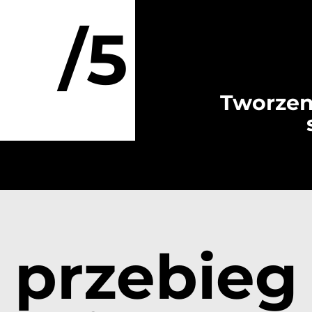
/5
Tworzen
przebieg