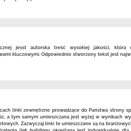
icznej jesst autorska treść wysokiej jakości, która
wami kluczowymi. Odpowiednio stworzony tekst jest najw
ach linki zewnętrzne prowadzące do Państwa strony spr
ość, a tym samym umieszczana jest wyżej w wynikach wy
etowych. Zazwyczaj linki te umieszczane są na branżowyc
trategia
link buildingu
określana jest indywidualnie dla