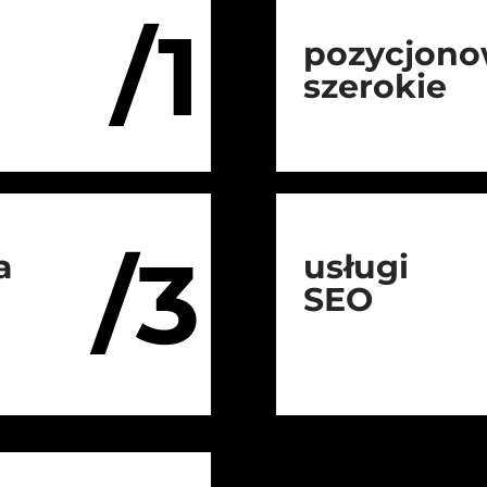
/1
pozycjono
szerokie
/3
a
usługi
SEO