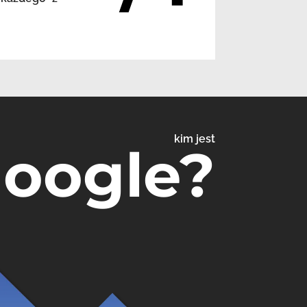
kim jest
Google?