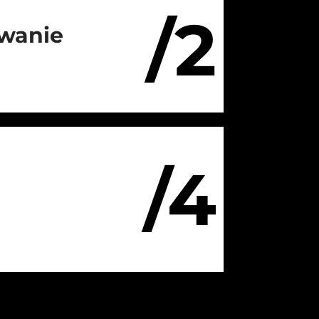
/2
wanie
/4