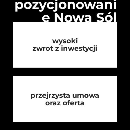
pozycjonowani
e Nowa Sól
wysoki
zwrot z inwestycji
przejrzysta umowa
oraz oferta