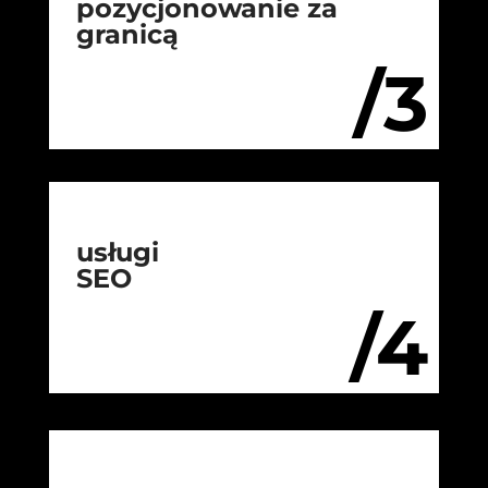
pozycjonowanie za
granicą
/3
usługi
SEO
/4