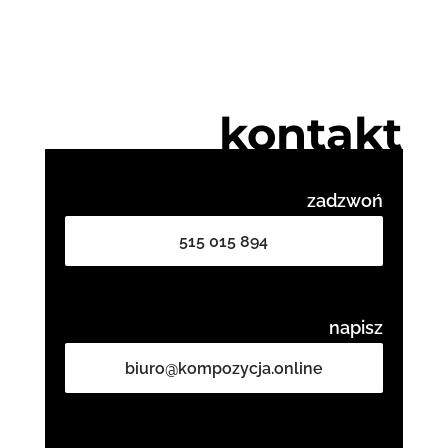
kontakt
zadzwoń
515 015 894
napisz
biuro@kompozycja.online