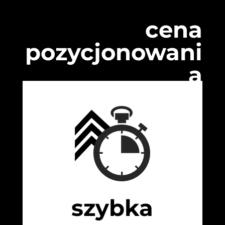
cena
pozycjonowani
a
szybka