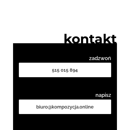
kontakt
zadzwoń
515 015 894
napisz
biuro@kompozycja.online