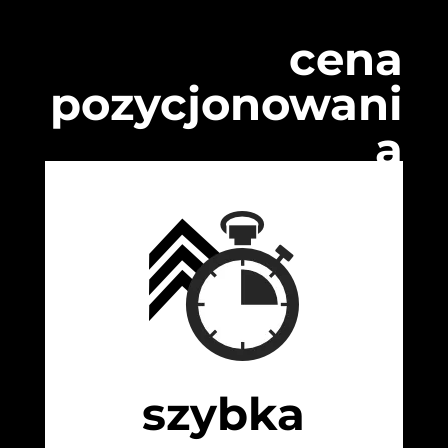
cena
pozycjonowani
a
szybka