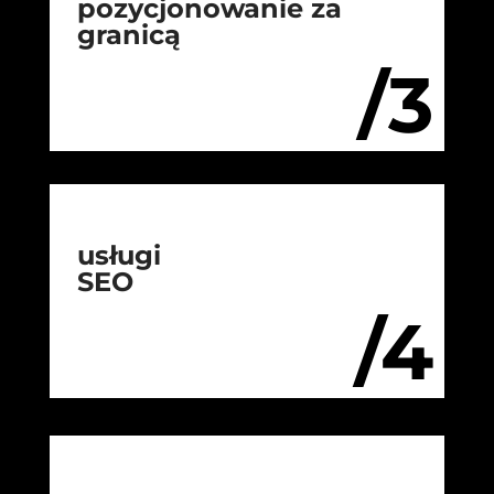
pozycjonowanie za
granicą
/3
usługi
SEO
/4