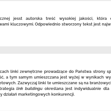
icznej jesst autorska treść wysokiej jakości, która
wami kluczowymi. Odpowiednio stworzony tekst jest najw
ach linki zewnętrzne prowadzące do Państwa strony spr
ość, a tym samym umieszczana jest wyżej w wynikach wy
etowych. Zazwyczaj linki te umieszczane są na branżowyc
trategia
link buildingu
określana jest indywidualnie dla
zy działań marketingowych konkurencji.