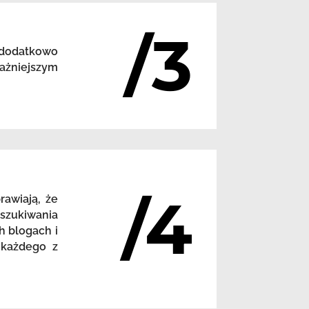
/3
 dodatkowo
ażniejszym
/4
awiają, że
szukiwania
h blogach i
 każdego z