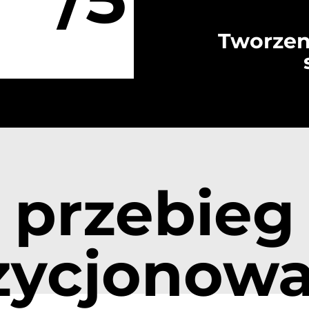
Tworzen
przebieg
zycjonowa