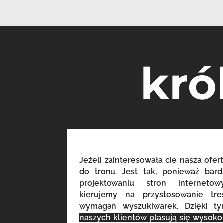
kró
Jeżeli zainteresowała cię nasza ofert
do tronu. Jest tak, ponieważ bar
projektowaniu stron internet
kierujemy na przystosowanie tr
wymagań wyszukiwarek. Dzięki t
naszych klientów plasują się wysok