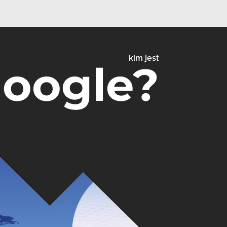
kim jest
Google?