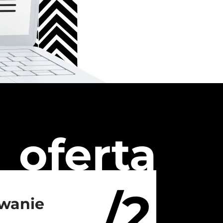
oferta
/2
wanie