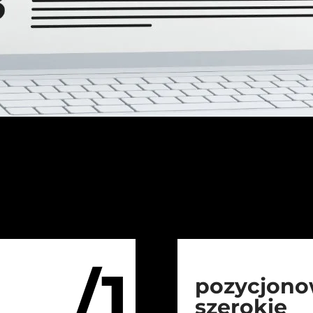
/1
pozycjono
szerokie