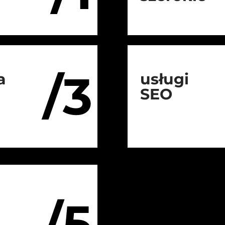
/3
a
usługi
SEO
/5