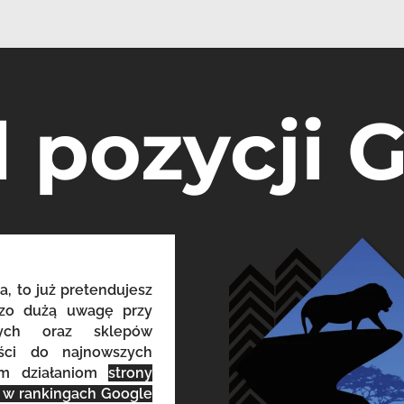
l pozycji 
a, to już pretendujesz
dzo dużą uwagę przy
owych oraz sklepów
eści do najnowszych
ym działaniom
strony
o w rankingach Google