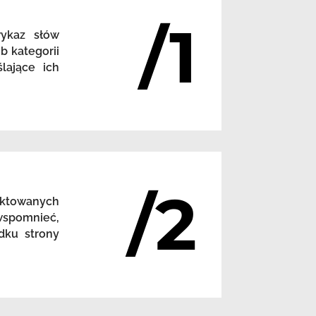
/1
wykaz słów
b kategorii
lające ich
/2
nktowanych
 wspomnieć,
dku strony