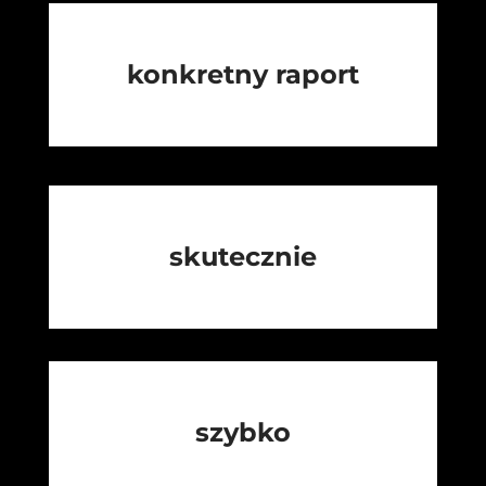
konkretny raport
skutecznie
szybko