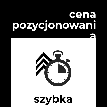
cena
pozycjonowani
a
szybka