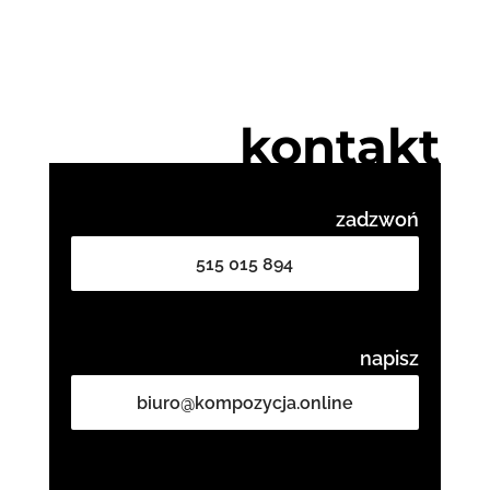
kontakt
zadzwoń
515 015 894
napisz
biuro@kompozycja.online