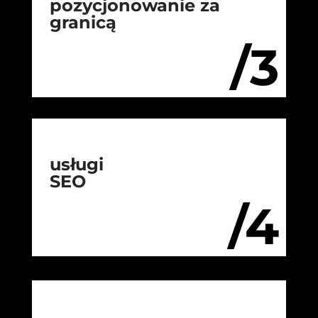
pozycjonowanie za
granicą
/3
usługi
SEO
/4