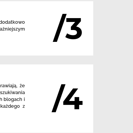
/3
 dodatkowo
ażniejszym
/4
awiają, że
szukiwania
h blogach i
 każdego z