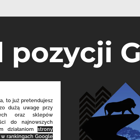
l pozycji 
a, to już pretendujesz
dzo dużą uwagę przy
owych oraz sklepów
eści do najnowszych
ym działaniom
strony
o w rankingach Google