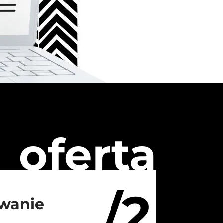
oferta
/2
wanie