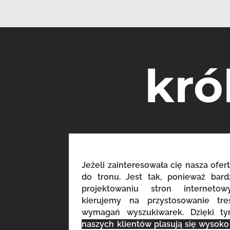
kró
Jeżeli zainteresowała cię nasza ofert
do tronu. Jest tak, ponieważ bar
projektowaniu stron internet
kierujemy na przystosowanie tr
wymagań wyszukiwarek. Dzięki t
naszych klientów plasują się wysok