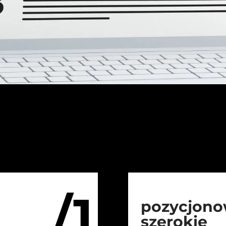
/1
pozycjono
szerokie