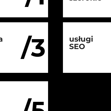
/3
a
usługi
SEO
/5