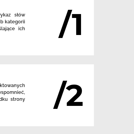
/1
wykaz słów
b kategorii
lające ich
/2
nktowanych
 wspomnieć,
dku strony