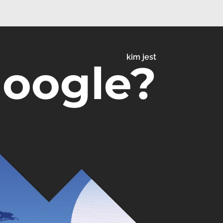
kim jest
Google?