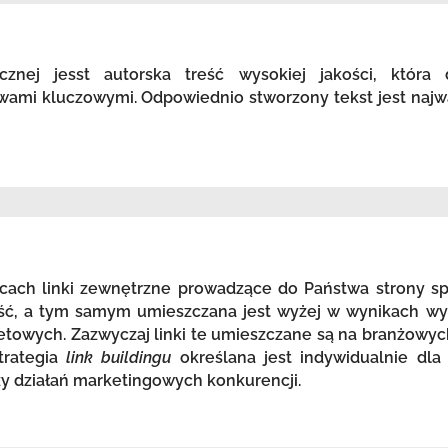
icznej jesst autorska treść wysokiej jakości, która
wami kluczowymi. Odpowiednio stworzony tekst jest najw
ach linki zewnętrzne prowadzące do Państwa strony spr
ość, a tym samym umieszczana jest wyżej w wynikach wy
etowych. Zazwyczaj linki te umieszczane są na branżowyc
trategia
link buildingu
określana jest indywidualnie dla
zy działań marketingowych konkurencji.