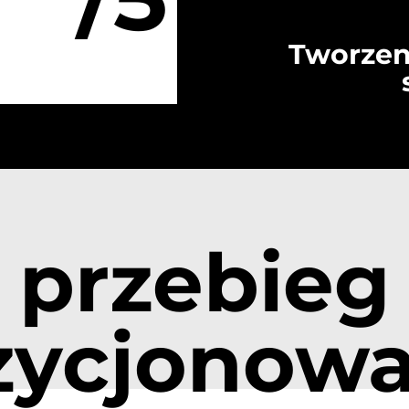
Tworzen
przebieg
zycjonowa