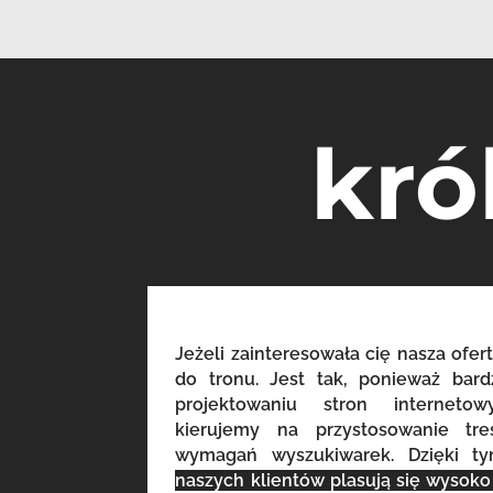
kró
Jeżeli zainteresowała cię nasza ofert
do tronu. Jest tak, ponieważ bar
projektowaniu stron internet
kierujemy na przystosowanie tr
wymagań wyszukiwarek. Dzięki t
naszych klientów plasują się wysok