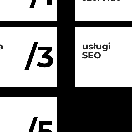
/3
a
usługi
SEO
/5