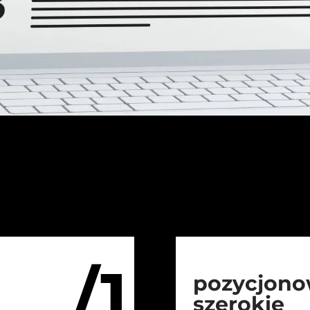
/1
pozycjono
szerokie