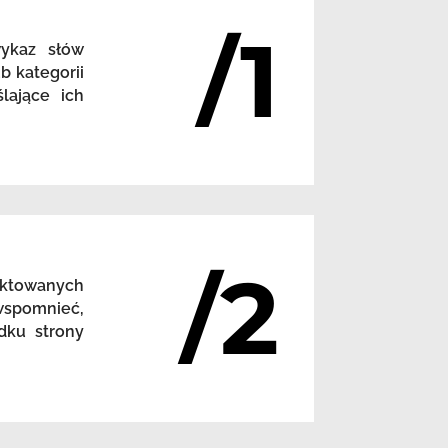
/1
wykaz słów
b kategorii
lające ich
/2
nktowanych
 wspomnieć,
dku strony