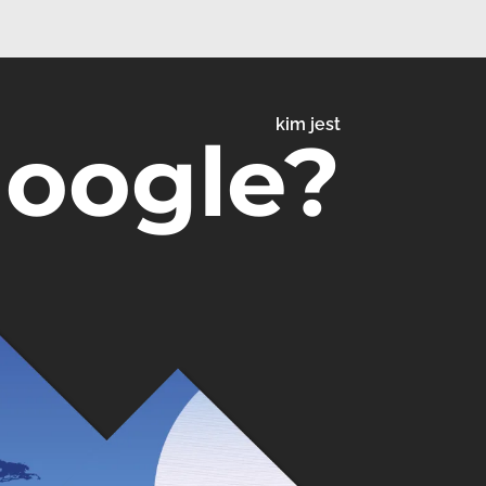
kim jest
Google?