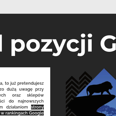
l pozycji 
a, to już pretendujesz
dzo dużą uwagę przy
owych oraz sklepów
eści do najnowszych
ym działaniom
strony
o w rankingach Google