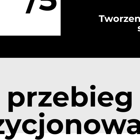
Tworzen
przebieg
zycjonowa