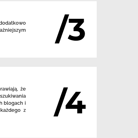
/3
 dodatkowo
ażniejszym
/4
awiają, że
szukiwania
h blogach i
 każdego z