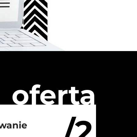
oferta
/2
wanie