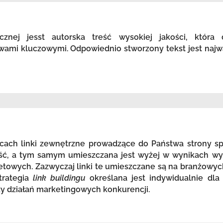
icznej jesst autorska treść wysokiej jakości, która
wami kluczowymi. Odpowiednio stworzony tekst jest najw
ach linki zewnętrzne prowadzące do Państwa strony spr
ość, a tym samym umieszczana jest wyżej w wynikach wy
etowych. Zazwyczaj linki te umieszczane są na branżowyc
trategia
link buildingu
określana jest indywidualnie dla
zy działań marketingowych konkurencji.