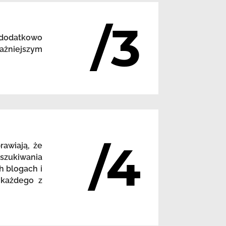
/3
 dodatkowo
ażniejszym
/4
awiają, że
szukiwania
h blogach i
 każdego z