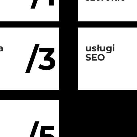
/3
a
usługi
SEO
/5