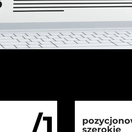
/1
pozycjono
szerokie