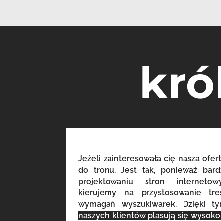
kró
Jeżeli zainteresowała cię nasza ofert
do tronu. Jest tak, ponieważ bar
projektowaniu stron internet
kierujemy na przystosowanie tr
wymagań wyszukiwarek. Dzięki t
naszych klientów plasują się wysok