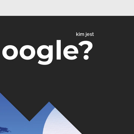
kim jest
Google?