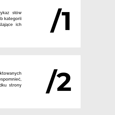
/1
wykaz słów
b kategorii
lające ich
/2
nktowanych
 wspomnieć,
dku strony