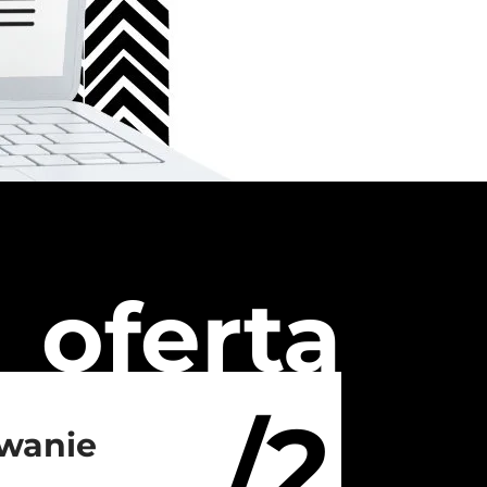
oferta
/2
wanie