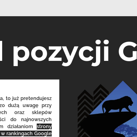
l pozycji 
a, to już pretendujesz
dzo dużą uwagę przy
owych oraz sklepów
eści do najnowszych
ym działaniom
strony
o w rankingach Google