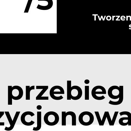
Tworzen
przebieg
zycjonowa