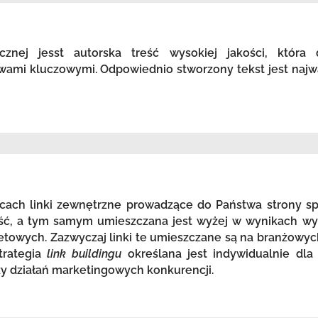
icznej jesst autorska treść wysokiej jakości, która
wami kluczowymi. Odpowiednio stworzony tekst jest najw
ach linki zewnętrzne prowadzące do Państwa strony spr
ość, a tym samym umieszczana jest wyżej w wynikach wy
etowych. Zazwyczaj linki te umieszczane są na branżowyc
trategia
link buildingu
określana jest indywidualnie dla
zy działań marketingowych konkurencji.