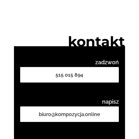
kontakt
zadzwoń
515 015 894
napisz
biuro@kompozycja.online