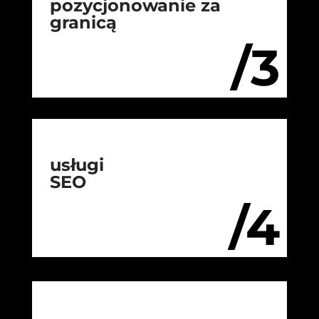
pozycjonowanie za
granicą
/3
usługi
SEO
/4