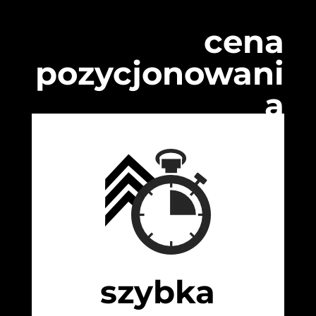
cena
pozycjonowani
a
szybka