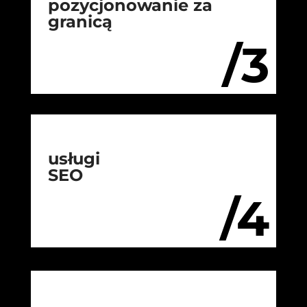
pozycjonowanie za
granicą
/3
usługi
SEO
/4