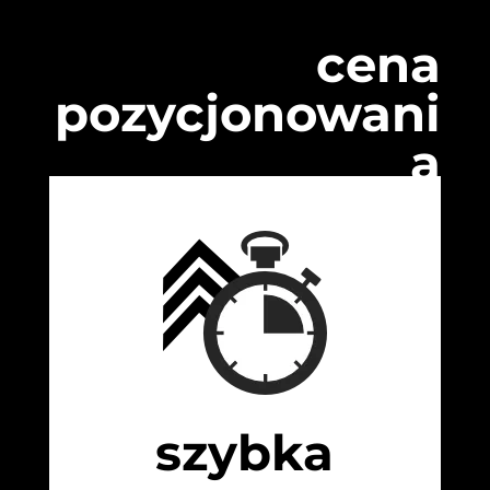
cena
pozycjonowani
a
szybka