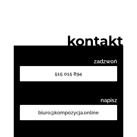
kontakt
zadzwoń
515 015 894
napisz
biuro@kompozycja.online