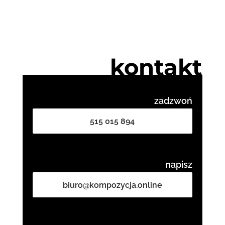
kontakt
zadzwoń
515 015 894
napisz
biuro@kompozycja.online