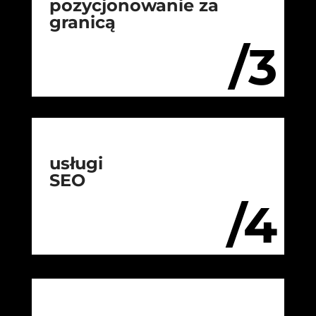
pozycjonowanie za
granicą
/3
usługi
SEO
/4