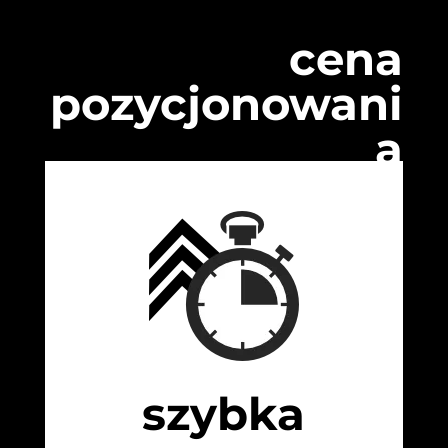
cena
pozycjonowani
a
szybka