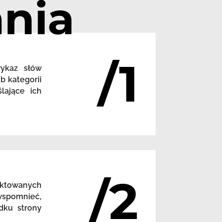
nia
/1
wykaz słów
b kategorii
lające ich
/2
nktowanych
 wspomnieć,
dku strony