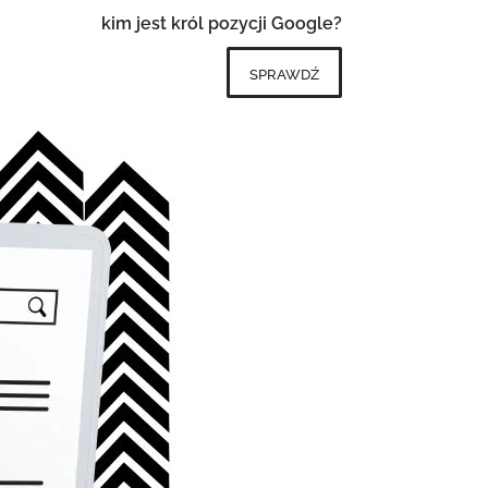
kim jest król pozycji Google?
sprawdź