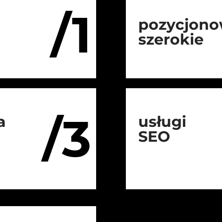
/1
pozycjono
szerokie
/3
a
usługi
SEO