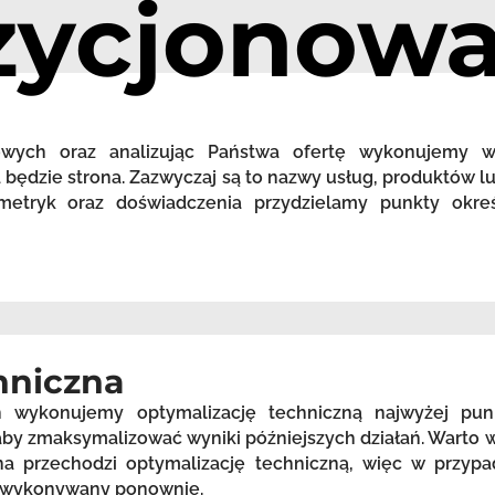
zycjonowa
zowych oraz analizując Państwa ofertę wykonujemy 
będzie strona. Zazwyczaj są to nazwy usług, produktów lu
etryk oraz doświadczenia przydzielamy punkty okreś
hniczna
h wykonujemy optymalizację techniczną najwyżej pu
, aby zmaksymalizować wyniki późniejszych działań. Warto
a przechodzi optymalizację techniczną, więc w przypa
st wykonywany ponownie.