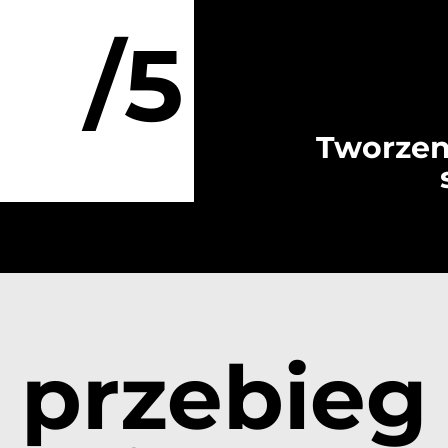
/5
Tworzen
przebieg