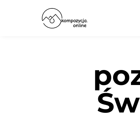
po
Św