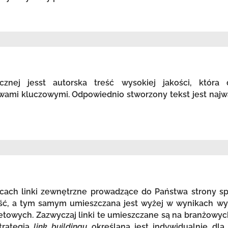
icznej jesst autorska treść wysokiej jakości, która
wami kluczowymi. Odpowiednio stworzony tekst jest najw
ach linki zewnętrzne prowadzące do Państwa strony spr
ość, a tym samym umieszczana jest wyżej w wynikach wy
etowych. Zazwyczaj linki te umieszczane są na branżowyc
trategia
link buildingu
określana jest indywidualnie dla