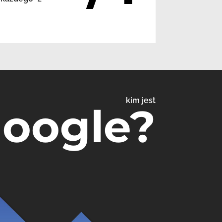
kim jest
Google?