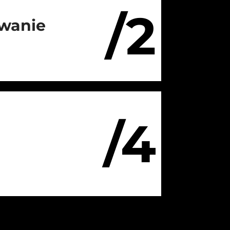
/2
wanie
/4