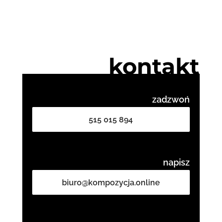
kontakt
zadzwoń
515 015 894
napisz
biuro@kompozycja.online