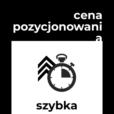
cena
pozycjonowani
a
szybka