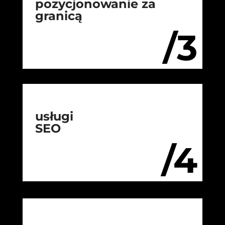
pozycjonowanie za
granicą
/3
usługi
SEO
/4