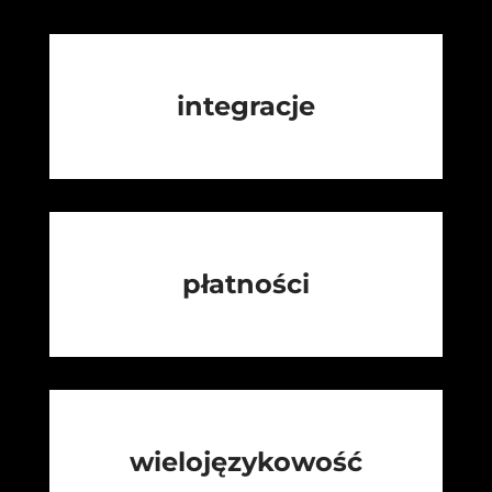
integracje
płatności
wielojęzykowość