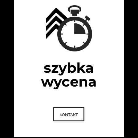
szybka
wycena
kontakt