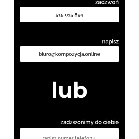
zadzwoń
515 015 894
napisz
biuro@kompozycja.online
lub
zadzwonimy do ciebie