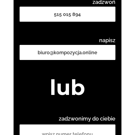
zadzwoń
515 015 894
napisz
biuro@kompozycja.online
lub
zadzwonimy do ciebie