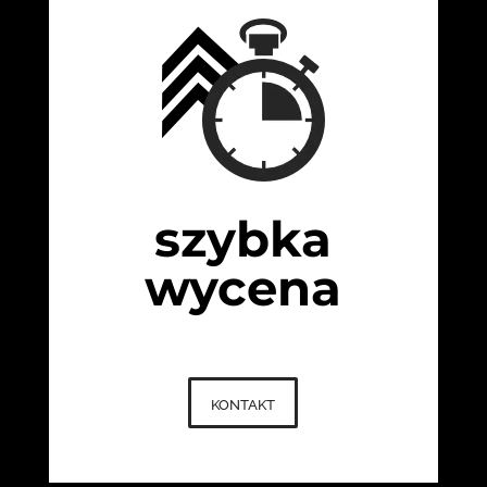
szybka
wycena
kontakt