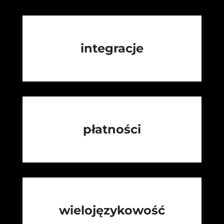
integracje
płatności
wielojęzykowość