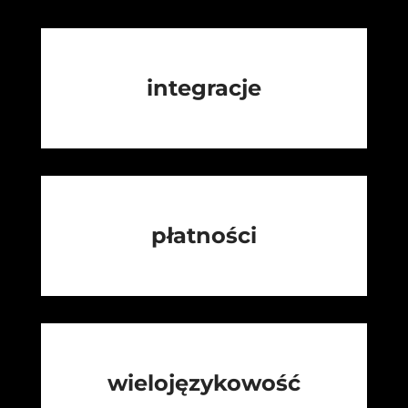
integracje
płatności
wielojęzykowość