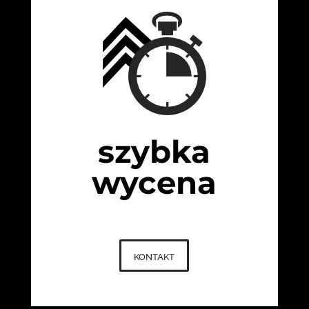
szybka
wycena
kontakt