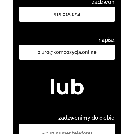
zadzwoń
515 015 894
napisz
biuro@kompozycja.online
lub
zadzwonimy do ciebie