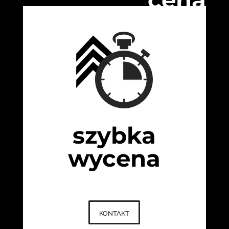
szybka
wycena
kontakt