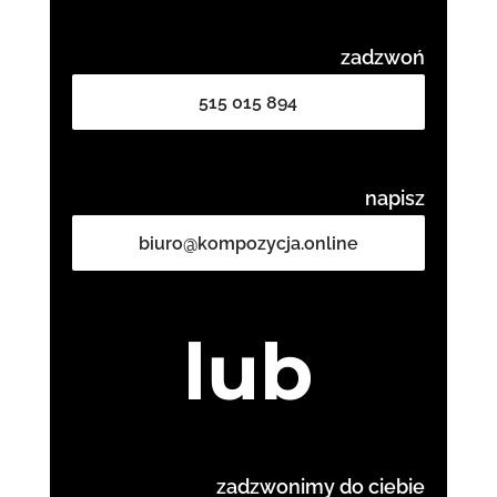
zadzwoń
515 015 894
napisz
biuro@kompozycja.online
lub
zadzwonimy do ciebie