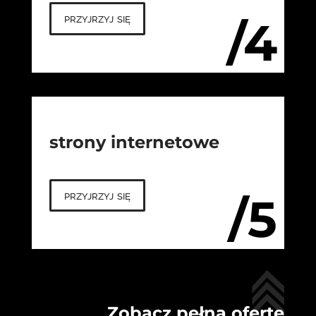
przyjrzyj się
/4
strony internetowe
przyjrzyj się
/5
Zobacz pełną ofertę