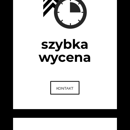
szybka
wycena
kontakt