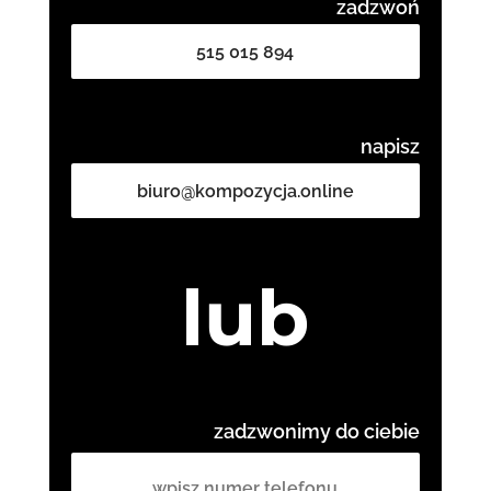
zadzwoń
515 015 894
napisz
biuro@kompozycja.online
lub
zadzwonimy do ciebie