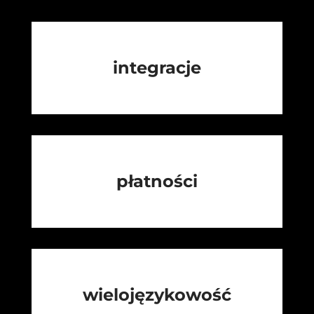
integracje
płatności
wielojęzykowość