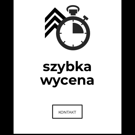
szybka
wycena
kontakt