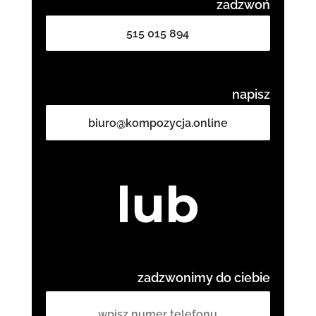
zadzwoń
515 015 894
napisz
biuro@kompozycja.online
lub
zadzwonimy do ciebie