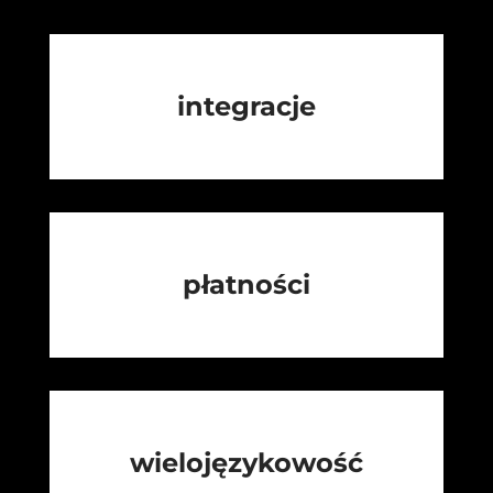
integracje
płatności
wielojęzykowość