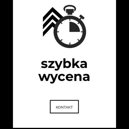
szybka
wycena
kontakt