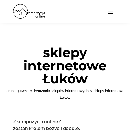
sklepy
internetowe
Łuków
strona główna
tworzenie sklepów internetowych
sklepy internetowe
9
9
Łuków
/kompozycja.online/
zostań królem pozycji google.