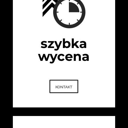
szybka
wycena
kontakt