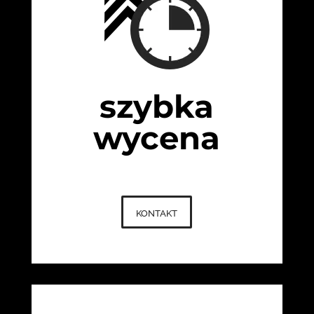
szybka
wycena
kontakt