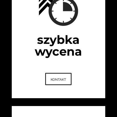
szybka
wycena
kontakt